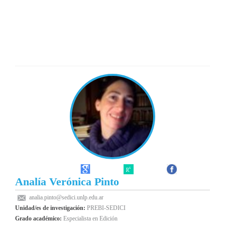
Analía Verónica Pinto
analia.pinto@sedici.unlp.edu.ar
Unidad/es de investigación:
PREBI-SEDICI
Grado académico:
Especialista en Edición